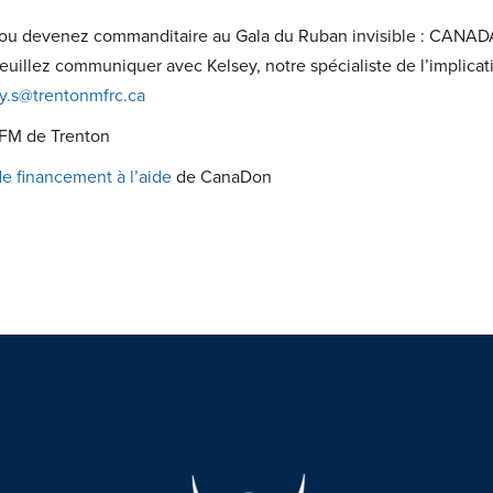
le ou devenez commanditaire au Gala du Ruban invisible : CANA
 veuillez communiquer avec Kelsey, notre spécialiste de l’implic
y.s@trentonmfrc.ca
FM de Trenton
e financement à l’aide
de CanaDon