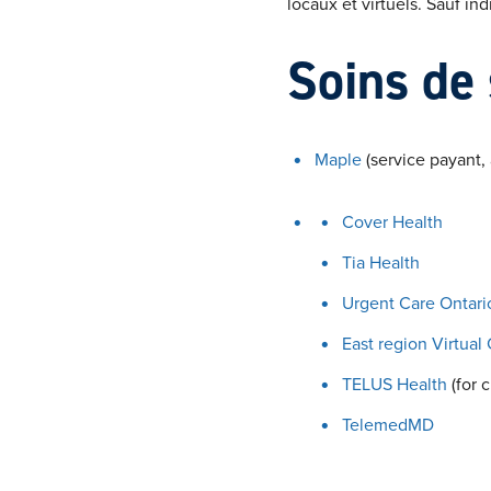
locaux et virtuels. Sauf in
Soins de 
Maple
(service payant,
Cover Health
Tia Health
Urgent Care Ontari
East region Virtual 
TELUS Health
(for 
TelemedMD