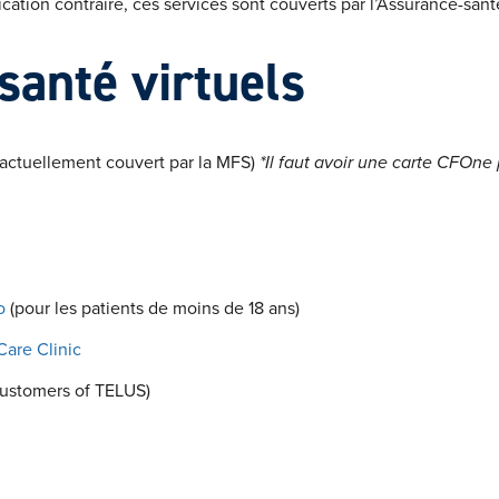
dication contraire, ces services sont couverts par l’Assurance-sant
santé virtuels
 actuellement couvert par la MFS)
*Il faut avoir une carte CFOne
o
(pour les patients de moins de 18 ans)
Care Clinic
customers of TELUS)