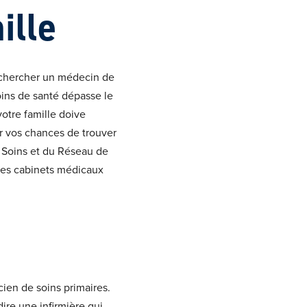
ille
à chercher un médecin de
oins de santé dépasse le
otre famille doive
r vos chances de trouver
s Soins et du Réseau de
les cabinets médicaux
cien de soins primaires.
dire une infirmière qui